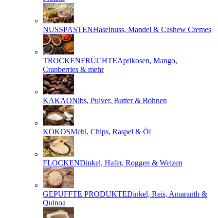
NUSSPASTEN
Haselnuss, Mandel & Cashew Cremes
TROCKENFRÜCHTE
Aprikosen, Mango,
Cranberries & mehr
KAKAO
Nibs, Pulver, Butter & Bohnen
KOKOS
Mehl, Chips, Raspel & Öl
FLOCKEN
Dinkel, Hafer, Roggen & Weizen
GEPUFFTE PRODUKTE
Dinkel, Reis, Amaranth &
Quinoa