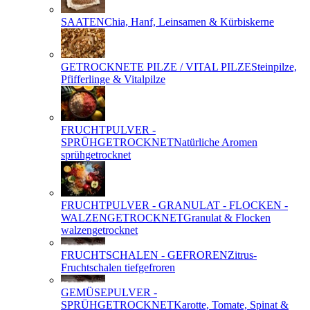
SAATEN
Chia, Hanf, Leinsamen & Kürbiskerne
GETROCKNETE PILZE / VITAL PILZE
Steinpilze,
Pfifferlinge & Vitalpilze
FRUCHTPULVER -
SPRÜHGETROCKNET
Natürliche Aromen
sprühgetrocknet
FRUCHTPULVER - GRANULAT - FLOCKEN -
WALZENGETROCKNET
Granulat & Flocken
walzengetrocknet
FRUCHTSCHALEN - GEFROREN
Zitrus-
Fruchtschalen tiefgefroren
GEMÜSEPULVER -
SPRÜHGETROCKNET
Karotte, Tomate, Spinat &