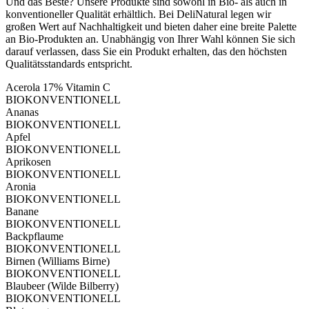
Und das Beste? Unsere Produkte sind sowohl in Bio- als auch in
konventioneller Qualität erhältlich. Bei DeliNatural legen wir
großen Wert auf Nachhaltigkeit und bieten daher eine breite Palette
an Bio-Produkten an. Unabhängig von Ihrer Wahl können Sie sich
darauf verlassen, dass Sie ein Produkt erhalten, das den höchsten
Qualitätsstandards entspricht.
Acerola 17% Vitamin C
BIO
KONVENTIONELL
Ananas
BIO
KONVENTIONELL
Apfel
BIO
KONVENTIONELL
Aprikosen
BIO
KONVENTIONELL
Aronia
BIO
KONVENTIONELL
Banane
BIO
KONVENTIONELL
Backpflaume
BIO
KONVENTIONELL
Birnen (Williams Birne)
BIO
KONVENTIONELL
Blaubeer (Wilde Bilberry)
BIO
KONVENTIONELL