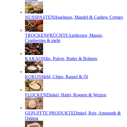
NUSSPASTEN
Haselnuss, Mandel & Cashew Cremes
TROCKENFRÜCHTE
Aprikosen, Mango,
Cranberries & mehr
KAKAO
Nibs, Pulver, Butter & Bohnen
KOKOS
Mehl, Chips, Raspel & Öl
FLOCKEN
Dinkel, Hafer, Roggen & Weizen
GEPUFFTE PRODUKTE
Dinkel, Reis, Amaranth &
Quinoa