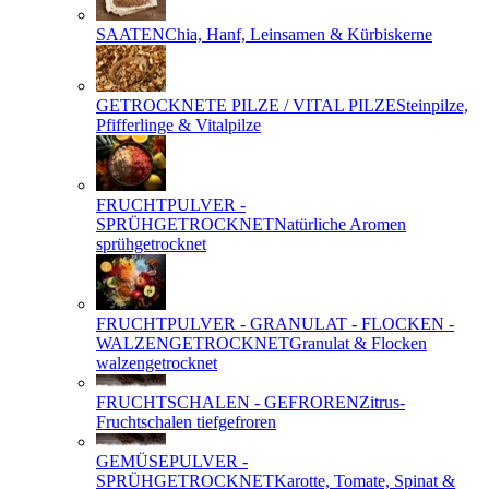
SAATEN
Chia, Hanf, Leinsamen & Kürbiskerne
GETROCKNETE PILZE / VITAL PILZE
Steinpilze,
Pfifferlinge & Vitalpilze
FRUCHTPULVER -
SPRÜHGETROCKNET
Natürliche Aromen
sprühgetrocknet
FRUCHTPULVER - GRANULAT - FLOCKEN -
WALZENGETROCKNET
Granulat & Flocken
walzengetrocknet
FRUCHTSCHALEN - GEFROREN
Zitrus-
Fruchtschalen tiefgefroren
GEMÜSEPULVER -
SPRÜHGETROCKNET
Karotte, Tomate, Spinat &